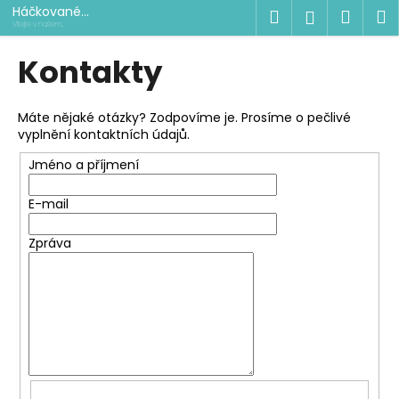
K
Přejít
Háčkované
Hledat
Náku
M
Přihlášen
na
košíky
o
Vítejte v našem
obchůdku
obsah
Zpět
Zpět
košík
š
Kontakty
í
C
k
o
Máte nějaké otázky? Zodpovíme je. Prosíme o pečlivé
vyplnění kontaktních údajů.
p
o
Jméno a příjmení
t
E-mail
ř
e
Zpráva
b
u
j
e
t
e
n