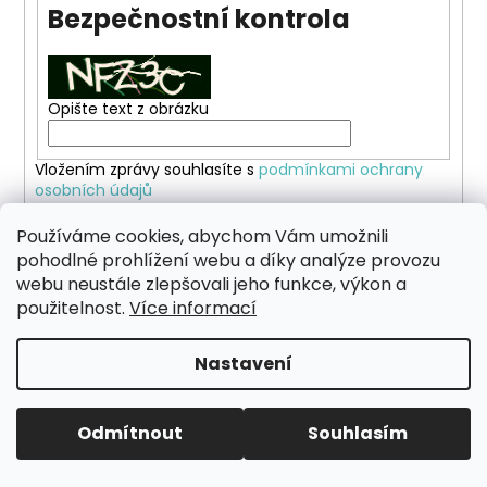
Bezpečnostní kontrola
a
j
í
t
Opište text z obrázku
?
Vložením zprávy souhlasíte s
podmínkami ochrany
osobních údajů
Používáme cookies, abychom Vám umožnili
ODESLAT
HLEDAT
pohodlné prohlížení webu a díky analýze provozu
webu neustále zlepšovali jeho funkce, výkon a
použitelnost.
Více informací
Z
Vytvořil Shoptet
á
D
Nastavení
Copyright 2026
Háčkované košíky
. Všechna práva
o
p
vyhrazena.
p
a
o
t
Odmítnout
Souhlasím
r
í
u