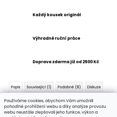
č
u
j
Každý kousek originál
e
m
e
Výhradně ruční práce
HRAČKY
-
AMIGURUMI
298
Doprava zdarma již od 2500 Kč
Kč
Popis
Související (1)
Podobné (8)
Diskuze
Průměr 14 cm, výška 9 cm.
Používáme cookies, abychom Vám umožnili
pohodlné prohlížení webu a díky analýze provozu
Požadovanou barvu napište prosím do poznámky v
webu neustále zlepšovali jeho funkce, výkon a
objednávce.