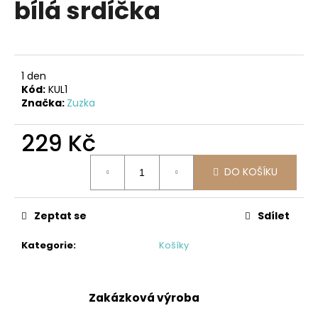
bílá srdíčka
a
j
í
t
1 den
?
Kód:
KUL1
Značka:
Zuzka
229 Kč
Měrná
HLEDAT
DO KOŠÍKU
cena:
Zeptat se
Sdílet
D
o
Kategorie
:
Košíky
p
o
r
Zakázková výroba
u