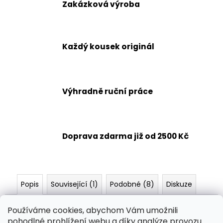
č
Zakázková výroba
u
j
e
m
Každý kousek originál
e
HRAČKY
Výhradně ruční práce
-
AMIGURUMI
298
Kč
Doprava zdarma již od 2500 Kč
Popis
Související (1)
Podobné (8)
Diskuze
Průměr 17 cm, výška 13 cm.
Používáme cookies, abychom Vám umožnili
pohodlné prohlížení webu a díky analýze provozu
Požadovanou barvu napište prosím do poznámky v