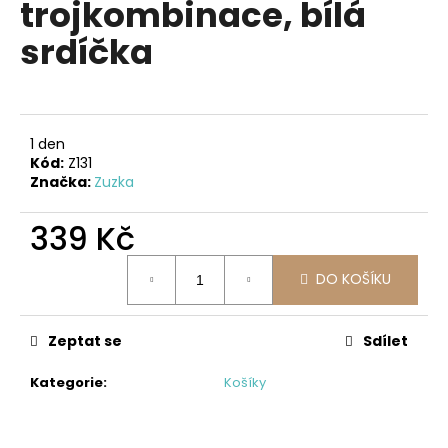
trojkombinace, bílá
a
srdíčka
j
í
t
?
1 den
Kód:
Z131
Značka:
Zuzka
339 Kč
HLEDAT
Měrná
DO KOŠÍKU
cena:
D
o
Zeptat se
Sdílet
p
o
Kategorie
:
Košíky
r
u