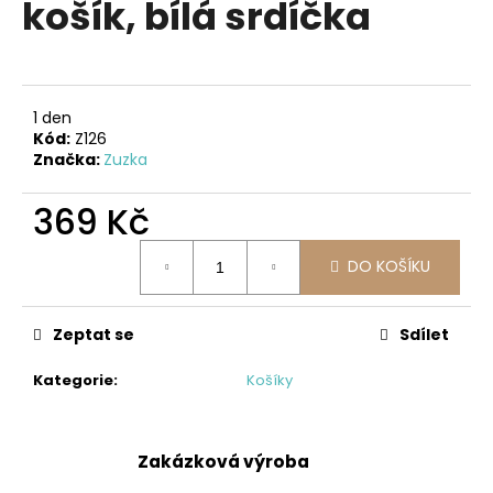
košík, bílá srdíčka
a
j
í
t
1 den
?
Kód:
Z126
Značka:
Zuzka
369 Kč
Měrná
HLEDAT
DO KOŠÍKU
cena:
Zeptat se
Sdílet
D
o
Kategorie
:
Košíky
p
o
r
Zakázková výroba
u