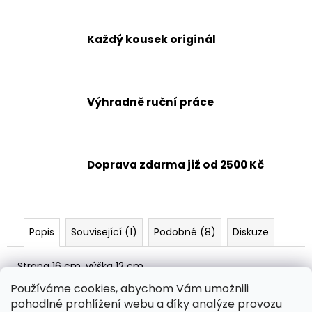
č
u
j
Každý kousek originál
e
m
e
Výhradně ruční práce
HÁČKOVANÁ
MYŠKA
NEBO
CHOBOTNIČKA
Doprava zdarma již od 2500 Kč
119
Kč
Popis
Související (1)
Podobné (8)
Diskuze
Strana 16 cm, výška 12 cm.
Požadovanou barvu napište prosím do poznámky v
Používáme cookies, abychom Vám umožnili
objednávce.
pohodlné prohlížení webu a díky analýze provozu