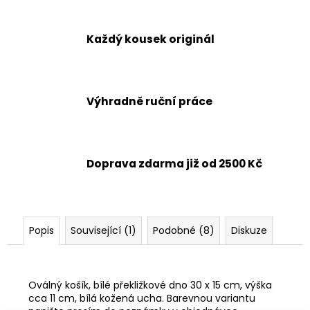
č
u
j
Každý kousek originál
e
m
e
Výhradně ruční práce
STOLIČKA
1,
RŮZNÉ
BARVY
Doprava zdarma již od 2500 Kč
1
199
Kč
Popis
Související (1)
Podobné (8)
Diskuze
Oválný košík, bílé překližkové dno 30 x 15 cm, výška
cca 11 cm, bílá kožená ucha.
Barevnou variantu