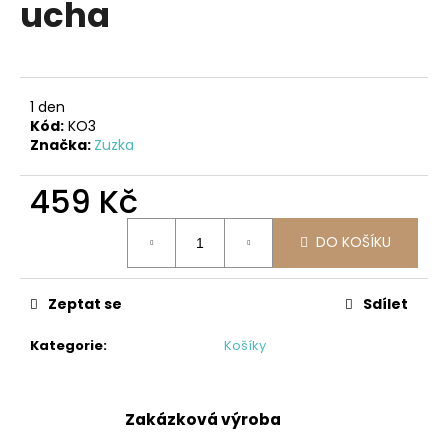
ucha
a
j
í
t
1 den
?
Kód:
KO3
Značka:
Zuzka
459 Kč
Měrná
HLEDAT
DO KOŠÍKU
cena:
Zeptat se
Sdílet
D
o
Kategorie
:
Košíky
p
o
r
Zakázková výroba
u